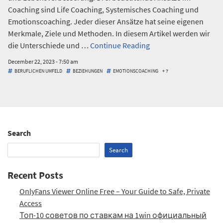
Coaching sind Life Coaching, Systemisches Coaching und
Emotionscoaching. Jeder dieser Ansätze hat seine eigenen
Merkmale, Ziele und Methoden. In diesem Artikel werden wir
Die
die Unterschiede und …
Continue Reading
Vielfalt
Date/Time
December 22, 2023
-
7:50 am
des
Tags
BERUFLICHEN UMFELD
BEZIEHUNGEN
EMOTIONSCOACHING
+ 7
Coachings:
Unterschiede
und
Gemeinsamkeiten
von
Search
Life
Search
Coaching,
Systemischem
Recent Posts
Coaching
und
OnlyFans Viewer Online Free – Your Guide to Safe, Private
Emotionscoaching
Access
Топ-10 советов по ставкам на 1win официальный